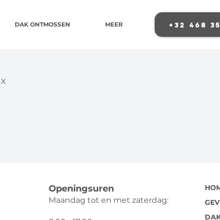
+32 468 3
DAK ONTMOSSEN
MEER
-X
Openingsuren
HO
Maandag tot en met zaterdag:
GEV
DAK