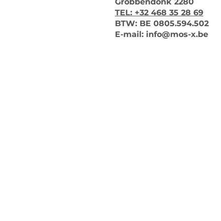
Grobbendonk 2280
TEL: +32 468 35 28 69
BTW
: BE 0805.594.502
E
-
mail:
info@mos-x.be